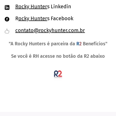
Rocky Hunte
r
s Linkedin
R
ocky Hunter
s Facebook
contato@rockyhunter.com.br
"A Rocky Hunters é parceira da
R
2
Benefícios"
Se você é RH acesse no botão da R2 abaixo